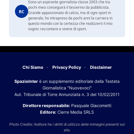
Sono un aspirante giornalista classe 2003 che tra
pochi mesi conseguirà il tesserino da pubblicista.
RC
Grande appassionato di calcio, ma di ogni sport in
generale, ho intrapreso da pochi anni la carriera in
questo mondo con la certezza che realizzerò il mio
sogno: raccontare e vivere di sport.
Chi Siamo
Privacy Policy
Disclaimer
SpazioInter
è un supplemento editoriale della Testata
Giornalistica "Nuovevoci"
Aut. Tribunale di Torre Annunziata n. 3 del 10/02/2011
Direttore responsabile:
Pasquale Giacometti
Editore:
Cierre Media SRLS
Photo Credits: l’editore ha i diritti di utilizzo delle immagini presenti sul
sito.