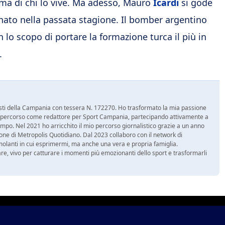
nima di chi lo vive. Ma adesso, Mauro
Icardi
si gode
nato nella passata stagione. Il bomber argentino
lo scopo di portare la formazione turca il più in
.
nalisti della Campania con tessera N. 172270. Ho trasformato la mia passione
 mio percorso come redattore per Sport Campania, partecipando attivamente a
mpo. Nel 2021 ho arricchito il mio percorso giornalistico grazie a un anno
zione di Metropolis Quotidiano. Dal 2023 collaboro con il network di
molanti in cui esprimermi, ma anche una vera e propria famiglia.
re, vivo per catturare i momenti più emozionanti dello sport e trasformarli