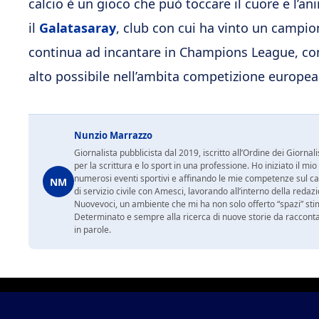
calcio è un gioco che può toccare il cuore e l’a
il
Galatasaray
, club con cui ha vinto un campio
continua ad incantare in Champions League, con 
alto possibile nell’ambita competizione europea
Nunzio Marrazzo
Giornalista pubblicista dal 2019, iscritto all’Ordine dei Gior
per la scrittura e lo sport in una professione. Ho iniziato il
numerosi eventi sportivi e affinando le mie competenze sul ca
NM
di servizio civile con Amesci, lavorando all’interno della reda
Nuovevoci, un ambiente che mi ha non solo offerto “spazi” sti
Determinato e sempre alla ricerca di nuove storie da racconta
in parole.