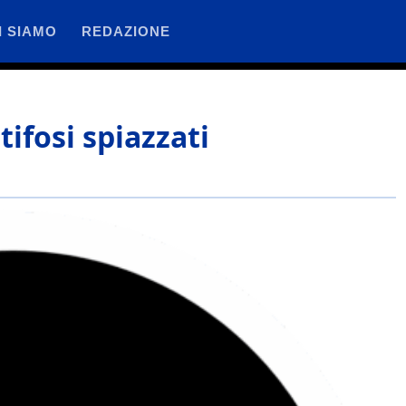
I SIAMO
REDAZIONE
tifosi spiazzati