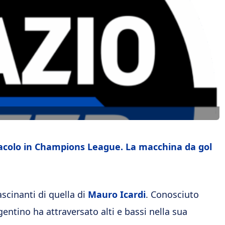
tacolo in Champions League. La macchina da gol
scinanti di quella di
Mauro Icardi
. Conosciuto
rgentino ha attraversato alti e bassi nella sua