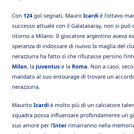
Con
124
gol segnati, Mauro
Icardi
è l’ottavo mar
successo attuale con il Galatasaray, non si può
ritorno a Milano. Il giocatore argentino aveva es
speranza di indossare di nuovo la maglia del c
nerazzurra ha fatto sì che rifiutasse persino l’inte
Milan
, la
Juventus
e la
Roma
. Non a caso, seco
mandato al suo entourage di trovare un accordo c
nerazzurra.
Maurito
Icardi
è molto più di un calciatore tal
squadra possa influenzare profondamente un gioca
suo amore per l’
Inter
rimarranno nella memoria 