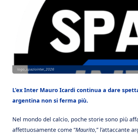
logo_spaziointer_2026
L’ex Inter Mauro Icardi continua a dare spet
argentina non si ferma più.
Nel mondo del calcio, poche storie sono più affa
affettuosamente come “
Maurito
,” l’attaccante a