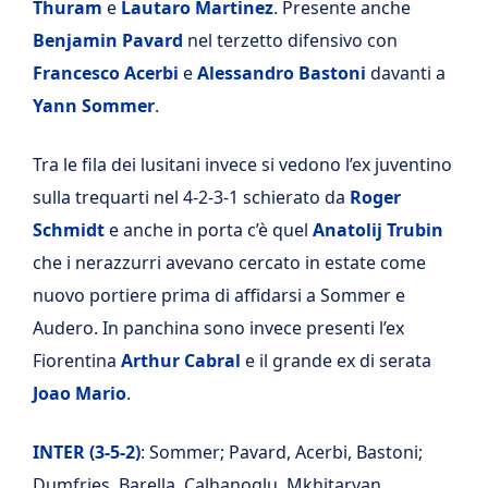
Thuram
e
Lautaro Martinez
. Presente anche
Benjamin Pavard
nel terzetto difensivo con
Francesco Acerbi
e
Alessandro Bastoni
davanti a
Yann Sommer
.
Tra le fila dei lusitani invece si vedono l’ex juventino
sulla trequarti nel 4-2-3-1 schierato da
Roger
Schmidt
e anche in porta c’è quel
Anatolij Trubin
che i nerazzurri avevano cercato in estate come
nuovo portiere prima di affidarsi a Sommer e
Audero. In panchina sono invece presenti l’ex
Fiorentina
Arthur Cabral
e il grande ex di serata
Joao Mario
.
INTER (3-5-2)
: Sommer; Pavard, Acerbi, Bastoni;
Dumfries, Barella, Calhanoglu, Mkhitaryan,