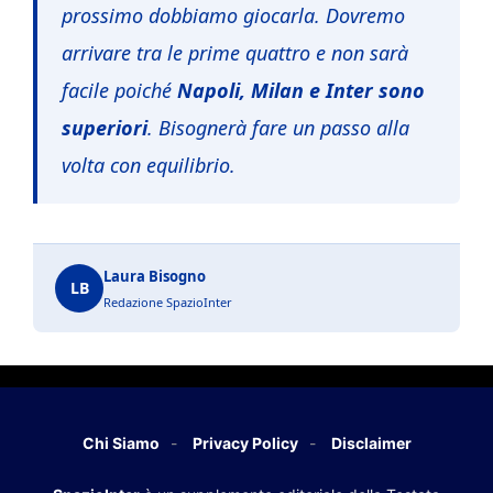
prossimo dobbiamo giocarla. Dovremo
arrivare tra le prime quattro e non sarà
facile poiché
Napoli, Milan e Inter sono
superiori
. Bisognerà fare un passo alla
volta con equilibrio.
Laura Bisogno
LB
Redazione SpazioInter
Chi Siamo
Privacy Policy
Disclaimer