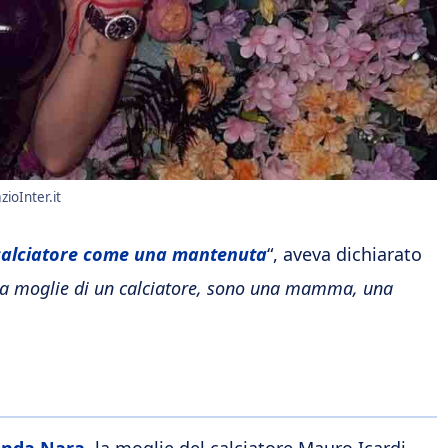
ioInter.it
 calciatore come una mantenuta
“, aveva dichiarato
la moglie di un calciatore, sono una mamma, una
nda Nara
, la moglie del calciatore Mauro Icardi.