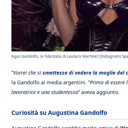
Agus Gandolfo, la fidanzata di Lautaro Martinez (Instagram) Spaz
“
Vorrei che si
smettesse di vedere la moglie del
la Gandolfo ai media argentini. “
Prima di essere 
lavoratrice e una studentessa
” aveva aggiunto.
Curiosità su Augustina Gandolfo
Augustina Gandolfo sarebbe molto amica di
Wa