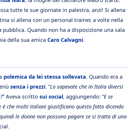
a tutte le sue giornate in palestra, anzi! Si allena
tina si allena con un personal trainer, a volte nella
ra pubblica. Quando non ha a disposizione una sala
gnia della sua amica
Caro Calvagni
.
na
polemica da lei stessa sollevata
. Quando era a
 menù
senza i prezzi
. “
Lo sapevate che in Italia diversi
e?
” Aveva scritto
sui social
, aggiungendo: “
E se
é che molti italiani giustificano questo fatto dicendo
 E quindi le donne non possono pagare se si tratta di una
ial.