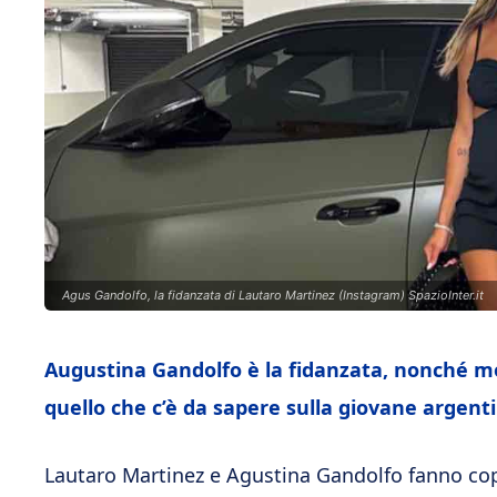
Agus Gandolfo, la fidanzata di Lautaro Martinez (Instagram) SpazioInter.it
Augustina Gandolfo è la fidanzata, nonché mo
quello che c’è da sapere sulla giovane argent
Lautaro Martinez e Agustina Gandolfo fanno co