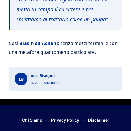
metta in campo il carattere e noi
smettiamo di trattarlo come un panda”.
Così
Biasin su Asllani
: senza mezzi termini e con
una metafora quantomeno particolare.
Laura Bisogno
LB
Redazione SpazioInter
Chi Siamo
Privacy Policy
Disclaimer