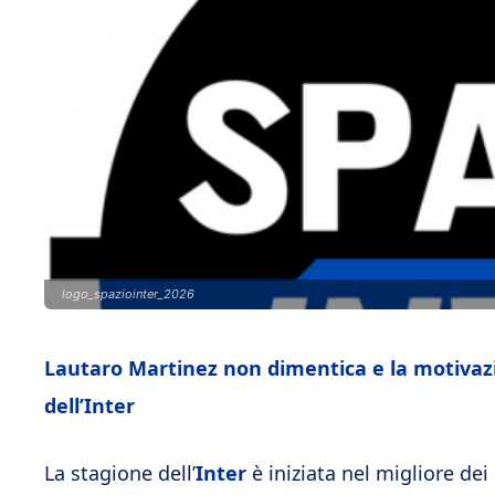
logo_spaziointer_2026
Lautaro Martinez non dimentica e la motivaz
dell’Inter
La stagione dell’
Inter
è iniziata nel migliore de