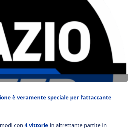
ione è veramente speciale per l’attaccante
i modi con
4 vittorie
in altrettante partite in