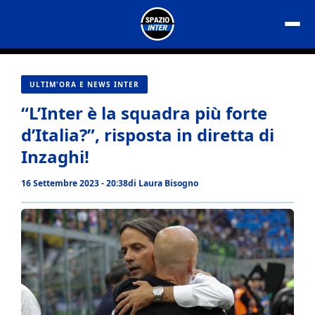
Vai
al
contenuto
ULTIM'ORA E NEWS INTER
“L’Inter è la squadra più forte
d’Italia?”, risposta in diretta di
Inzaghi!
16 Settembre 2023 - 20:38
di
Laura Bisogno