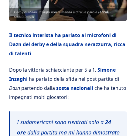
Derby di Milan, Inzaghi non le manda a dire: le parole (ANSA)-
spaziointer.it
Il tecnico interista ha parlato ai microfoni di
Dazn del derby e della squadra nerazzurra, ricca
di talenti
Dopo la vittoria schiacciante per 5 a 1,
Simone
Inzaghi
ha parlato della sfida nel post partita di
Dazn
partendo dalla
sosta nazionali
che ha tenuto
impegnati molti giocatori:
I sudamericani sono rientrati solo a
24
ore
dalla partita ma mi hanno dimostrato