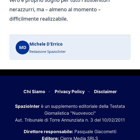
nerazzurri, ma – almeno al momento –
difficilmente realizzabile.
Michele D'Errico
MD
Redazione SpazioInter
Chi Siamo
Privacy Policy
Disclaimer
SpazioInter
è un supplemento editoriale della Testata
Giornalistica "Nuovevoci"
Aut. Tribunale di Torre Annunziata n. 3 del 10/02/2011
Direttore responsabile:
Pasquale Giacometti
Editore:
Cierre Media SRLS