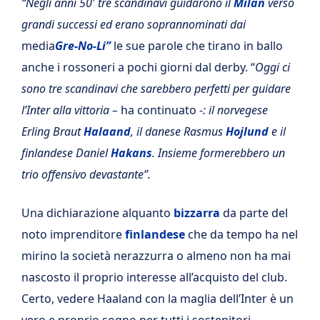
“Negli anni 50′ tre scandinavi guidarono il
Milan
verso
grandi successi ed erano soprannominati dai
media
Gre-No-Li”
le sue parole che tirano in ballo
anche i rossoneri a pochi giorni dal derby. “
Oggi ci
sono tre scandinavi che sarebbero perfetti per guidare
l’Inter alla vittoria –
ha continuato
-: il norvegese
Erling Braut
Halaand
, il danese Rasmus
Hojlund
e il
finlandese Daniel
Hakans
. Insieme formerebbero un
trio offensivo devastante”.
Una dichiarazione alquanto
bizzarra
da parte del
noto imprenditore
finlandese
che da tempo ha nel
mirino la società nerazzurra o almeno non ha mai
nascosto il proprio interesse all’acquisto del club.
Certo, vedere Haaland con la maglia dell’Inter è un
vero e proprio sogno per tutti i sostenitori