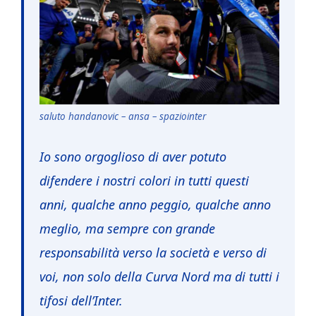
saluto handanovic – ansa – spaziointer
Io sono orgoglioso di aver potuto
difendere i nostri colori in tutti questi
anni, qualche anno peggio, qualche anno
meglio, ma sempre con grande
responsabilità verso la società e verso di
voi, non solo della Curva Nord ma di tutti i
tifosi dell’Inter.