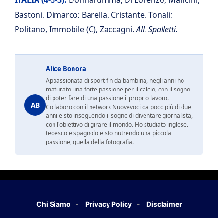
ITALIA (4-3-3):
Donnarumma; Di Lorenzo, Mancini,
Bastoni, Dimarco; Barella, Cristante, Tonali;
Politano, Immobile (C), Zaccagni.
All. Spalletti.
Alice Bonora
Appassionata di sport fin da bambina, negli anni ho
maturato una forte passione per il calcio, con il sogno
di poter fare di una passione il proprio lavoro.
AB
Collaboro con il network Nuovevoci da poco più di due
anni e sto inseguendo il sogno di diventare giornalista,
con l'obiettivo di girare il mondo. Ho studiato inglese,
tedesco e spagnolo e sto nutrendo una piccola
passione, quella della fotografia.
Chi Siamo
Privacy Policy
Disclaimer