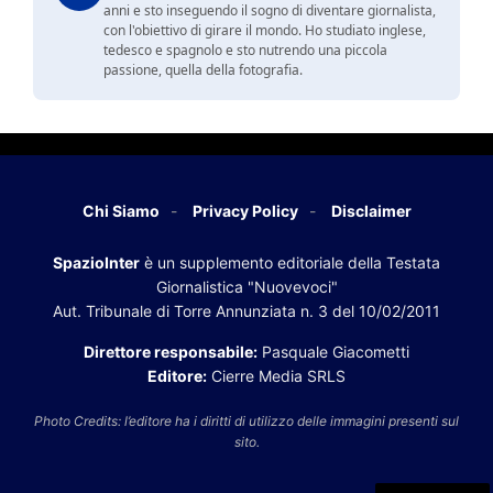
anni e sto inseguendo il sogno di diventare giornalista,
con l'obiettivo di girare il mondo. Ho studiato inglese,
tedesco e spagnolo e sto nutrendo una piccola
passione, quella della fotografia.
Chi Siamo
Privacy Policy
Disclaimer
SpazioInter
è un supplemento editoriale della Testata
Giornalistica "Nuovevoci"
Aut. Tribunale di Torre Annunziata n. 3 del 10/02/2011
Direttore responsabile:
Pasquale Giacometti
Editore:
Cierre Media SRLS
Photo Credits: l’editore ha i diritti di utilizzo delle immagini presenti sul
sito.