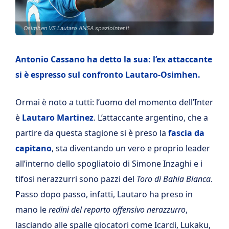
Osimhen VS Lautaro ANSA spaziointer.it
Antonio Cassano ha detto la sua: l’ex attaccante
si è espresso sul confronto Lautaro-Osimhen.
Ormai è noto a tutti: l’uomo del momento dell’Inter
è
Lautaro Martinez
. L’attaccante argentino, che a
partire da questa stagione si è preso la
fascia da
capitano
, sta diventando un vero e proprio leader
all’interno dello spogliatoio di Simone Inzaghi e i
tifosi nerazzurri sono pazzi del
Toro di Bahia Blanca
.
Passo dopo passo, infatti, Lautaro ha preso in
mano le
redini del reparto offensivo nerazzurro
,
lasciando alle spalle giocatori come Icardi, Lukaku,