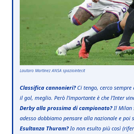
Lautaro Martinez ANSA spaziointer.it
Classifica cannonieri?
Ci tengo, cerco sempre di
il gol, meglio. Però l’importante è che l’Inter vin
Derby alla prossima di campionato?
Il Milan 
adesso dobbiamo pensare alla nazionale e poi 
Esultanza Thuram?
Io non esulto più così (rif