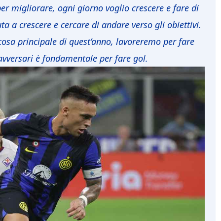
r migliorare, ogni giorno voglio crescere e fare di
a a crescere e cercare di andare verso gli obiettivi.
osa principale di quest’anno, lavoreremo per fare
 avversari è fondamentale per fare gol.