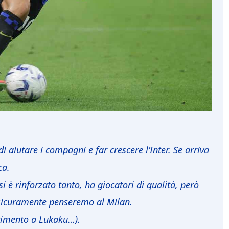
 aiutare i compagni e far crescere l’Inter. Se arriva
ca.
si è rinforzato tanto, ha giocatori di qualità, però
sicuramente penseremo al Milan.
erimento a Lukaku…).