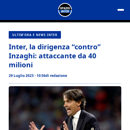
Vai
al
contenuto
ULTIM'ORA E NEWS INTER
Inter, la dirigenza “contro”
Inzaghi: attaccante da 40
milioni
29 Luglio 2023 - 10:56
di
redazione