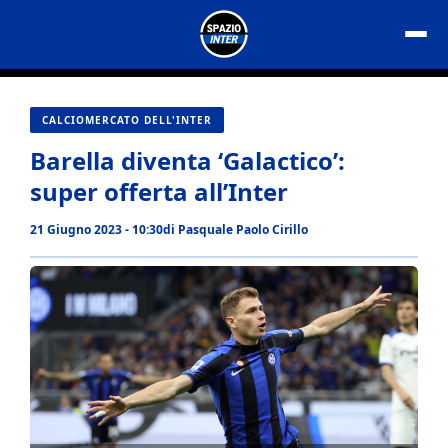
Vai
al
contenuto
CALCIOMERCATO DELL'INTER
Barella diventa ‘Galactico’:
super offerta all’Inter
21 Giugno 2023 - 10:30
di
Pasquale Paolo Cirillo