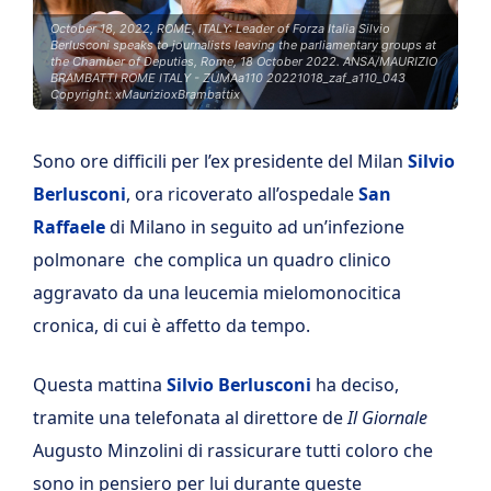
October 18, 2022, ROME, ITALY: Leader of Forza Italia Silvio
Berlusconi speaks to journalists leaving the parliamentary groups at
the Chamber of Deputies, Rome, 18 October 2022. ANSA/MAURIZIO
BRAMBATTI ROME ITALY - ZUMAa110 20221018_zaf_a110_043
Copyright: xMaurizioxBrambattix
Sono ore difficili per l’ex presidente del Milan
Silvio
Berlusconi
, ora ricoverato all’ospedale
San
Raffaele
di Milano in seguito ad un’infezione
polmonare che complica un quadro clinico
aggravato da una leucemia mielomonocitica
cronica, di cui è affetto da tempo.
Questa mattina
Silvio Berlusconi
ha deciso,
tramite una telefonata al direttore de
Il Giornale
Augusto Minzolini di rassicurare tutti coloro che
sono in pensiero per lui durante queste