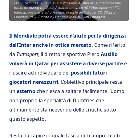
FLORENCE, ITALY - OCTOBER 22: Piero Ausilio of FCInternazionale
looks on during the Serie A match between ACF Fiorentina and FC
Internazionale at Stadio Artemio Franchi on October 22, 2022 in
Florence, Italy. (Photo by Gabriele Maltinti/Getty Images)
Il Mondiale potrà essere d’aiuto per la dirigenza
dell’Inter anche in ottica mercato.
Come riferito
da
Tuttosport
, il direttore sportivo Piero
Ausilio
volverà in Qatar per assistere a diverse partite
e
riuscire ad individuare dei
possibili futuri
giocatori nerazzurri.
L’obiettivo principale resta
un
esterno
che riesca a saltare facilmente l’uomo,
non proprio la specialità di Dumfries che
ultimamente sta ricevendo delle critiche sotto
questo aspetto.
Resta da capire in quale fascia del campo il club