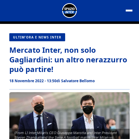
Vai
al
contenuto
ULTIM'ORA E NEWS INTER
Mercato Inter, non solo
Gagliardini: un altro nerazzurro
può partire!
18 Novembre 2022 - 13:50
di
Salvatore Bellomo
(From L) Inter Milan's CEO Giuseppe Marotta and Inter President
Steven Zhang attend the Serie A football match Inter Milan vs