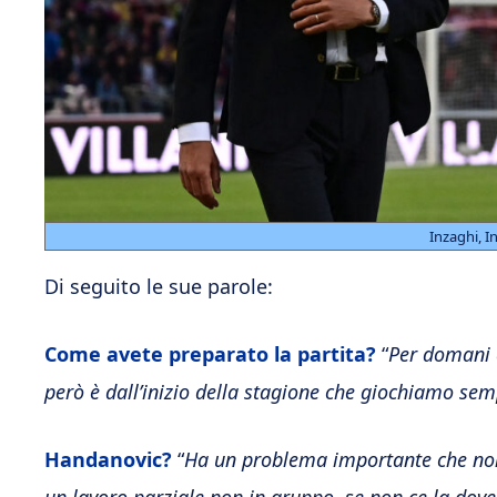
Inzaghi, I
Di seguito le sue parole:
Come avete preparato la partita?
“
Per domani 
però è dall’inizio della stagione che giochiamo semp
Handanovic?
“
Ha un problema importante che non 