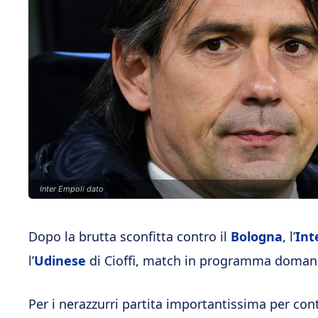
Inter Empoli dato
Dopo la brutta sconfitta contro il
Bologna
, l’
Int
l’
Udinese
di Cioffi, match in programma domani 
Per i nerazzurri partita importantissima per con