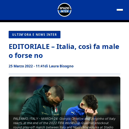
Vai
al
contenuto
ULTIM'ORA E NEWS INTER
EDITORIALE – Italia, così fa male
o forse no
25 Marzo 2022 - 11:41
di
Laura Bisogno
PALERMO, ITALY - MARCH 24: Giorgio Chiellini and Jorginho of Italy
reacts at the end of the 2022 FIFA World Cup Qualifier knockout
round play-off match between Italy and North Macedonia at Stadio