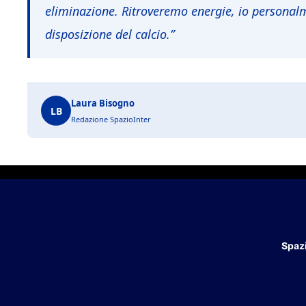
eliminazione. Ritroveremo energie, io personal
disposizione del calcio
.”
Laura Bisogno
LB
Redazione SpazioInter
Spazi