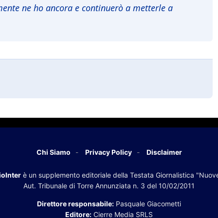
mente ne ho ancora e continuerò a metterle a
Chi Siamo
Privacy Policy
Disclaimer
oInter
è un supplemento editoriale della Testata Giornalistica "Nuov
Aut. Tribunale di Torre Annunziata n. 3 del 10/02/2011
Direttore responsabile:
Pasquale Giacometti
Editore:
Cierre Media SRLS