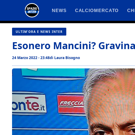
Vai
NEWS
CALCIOMERCATO
CH
al
contenuto
ULTIM'ORA E NEWS INTER
Esonero Mancini? Gravina 
24 Marzo 2022 - 23:48
di
Laura Bisogno