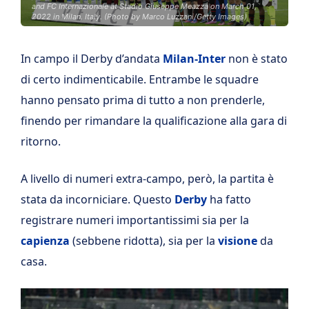
and FC Internazionale at Stadio Giuseppe Meazza on March 01,
2022 in Milan, Italy. (Photo by Marco Luzzani/Getty Images)
In campo il Derby d’andata
Milan-Inter
non è stato
di certo indimenticabile. Entrambe le squadre
hanno pensato prima di tutto a non prenderle,
finendo per rimandare la qualificazione alla gara di
ritorno.
A livello di numeri extra-campo, però, la partita è
stata da incorniciare. Questo
Derby
ha fatto
registrare numeri importantissimi sia per la
capienza
(sebbene ridotta), sia per la
visione
da
casa.