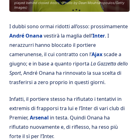
played behind closed doors. (Photo by Dean Mouhtaropoulos/Getty
Images)
I dubbi sono ormai ridotti all’osso: prossimamente
André Onana
vestirà la maglia dell’
Inter
. I
nerazzurri hanno bloccato il portiere
camerunense, il cui contratto con l’
Ajax
scade a
giugno; e in base a quanto riporta
La Gazzetta dello
Sport
, André Onana ha rinnovato la sua scelta di
trasferirsi a zero proprio in questi giorni.
Infatti, il portiere stesso ha rifiutato i tentativi in
extremis di frapporsi tra lui e l’Inter di vari club di
Premier,
Arsenal
in testa. Quindi Onana ha
rifiutato nuovamente e, di riflesso, ha reso più
forte il sì per l’Inter.