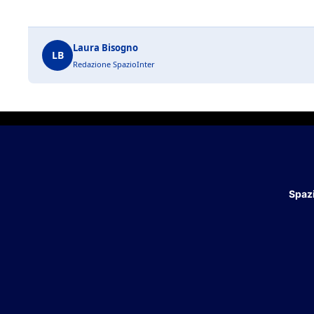
Laura Bisogno
LB
Redazione SpazioInter
Spazi