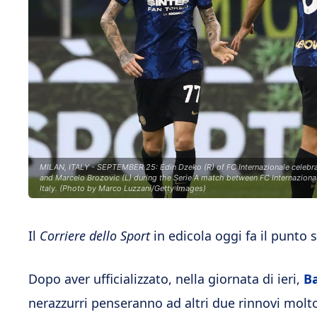
MILAN, ITALY - SEPTEMBER 25: Edin Dzeko (R) of FC Internazionale celebrat
and Marcelo Brozovic (L) during the Serie A match between FC Internazion
Italy. (Photo by Marco Luzzani/Getty Images)
Il
Corriere dello Sport
in edicola oggi fa il punto s
Dopo aver ufficializzato, nella giornata di ieri,
Ba
nerazzurri penseranno ad altri due rinnovi molt