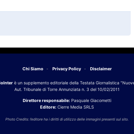
Chi Siamo
Privacy Policy
Disclaimer
oInter
è un supplemento editoriale della Testata Giornalistica "Nuov
Aut. Tribunale di Torre Annunziata n. 3 del 10/02/2011
Direttore responsabile:
Pasquale Giacometti
Editore:
Cierre Media SRLS
Photo Credits: l’editore ha i diritti di utilizzo delle immagini presenti sul sito.