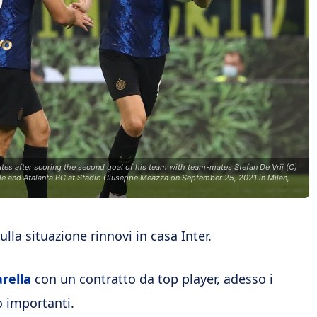
es after scoring the second goal of his team with team-mates Stefan De Vrij (C)
ale and Atalanta BC at Stadio Giuseppe Meazza on September 25, 2021 in Milan,
ulla situazione rinnovi in casa Inter.
rella
con un contratto da top player, adesso i
o importanti.