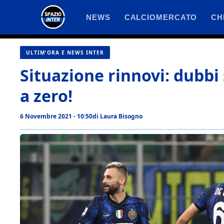
Vai
NEWS
CALCIOMERCATO
CH
al
contenuto
ULTIM'ORA E NEWS INTER
Situazione rinnovi: dubbi 
a zero!
6 Novembre 2021 - 10:50
di
Laura Bisogno