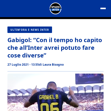
Vai
al
contenuto
ULTIM'ORA E NEWS INTER
Gabigol: “Con il tempo ho capito
che all’Inter avrei potuto fare
cose diverse”
27 Luglio 2021 - 13:55
di
Laura Bisogno