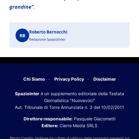
grandine”
.
Roberto Bernocchi
RB
Redazione SpazioInter
Chi Siamo
Privacy Policy
Disclaimer
SpazioInter
è un supplemento editoriale della Testata
Giornalistica "Nuovevoci"
Aut. Tribunale di Torre Annunziata n. 3 del 10/02/2011
Direttore responsabile:
Pasquale Giacometti
Editore:
Cierre Media SRLS
Photo Credits: l’editore ha i diritti di utilizzo delle immagini presenti sul