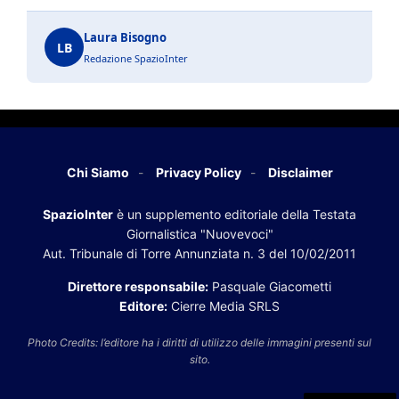
Laura Bisogno
LB
Redazione SpazioInter
Chi Siamo
Privacy Policy
Disclaimer
SpazioInter
è un supplemento editoriale della Testata
Giornalistica "Nuovevoci"
Aut. Tribunale di Torre Annunziata n. 3 del 10/02/2011
Direttore responsabile:
Pasquale Giacometti
Editore:
Cierre Media SRLS
Photo Credits: l’editore ha i diritti di utilizzo delle immagini presenti sul
sito.