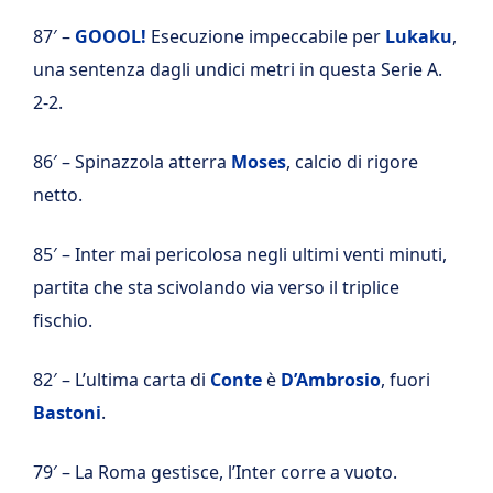
87′ –
GOOOL!
Esecuzione impeccabile per
Lukaku
,
una sentenza dagli undici metri in questa Serie A.
2-2.
86′ – Spinazzola atterra
Moses
, calcio di rigore
netto.
85′ – Inter mai pericolosa negli ultimi venti minuti,
partita che sta scivolando via verso il triplice
fischio.
82′ – L’ultima carta di
Conte
è
D’Ambrosio
, fuori
Bastoni
.
79′ – La Roma gestisce, l’Inter corre a vuoto.