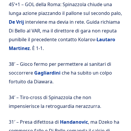
45’+1 – GOL della Roma: Spinazzola chiude una
lunga azione piazzando il pallone sul secondo palo,
De Vrij
interviene ma devia in rete. Guida richiama
Di Bello al VAR, ma il direttore di gara non reputa
punibile il precedente contatto Kolarov-
Lautaro
Martinez
. È 1-1.
38′ – Gioco fermo per permettere ai sanitari di
soccorrere
Gagliardini
che ha subito un colpo
fortuito da Diawara.
34′ – Tiro-cross di Spinazzola che non
impensierisce la retroguardia nerazzurra.
31′ – Presa difettosa di
Handanovic
, ma Dzeko ha
commesso fallo e Di Bello comanda il calcio di