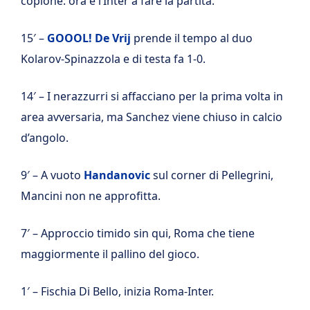
copione: ora è l’Inter a fare la partita.
15′ –
GOOOL!
De Vrij
prende il tempo al duo
Kolarov-Spinazzola e di testa fa 1-0.
14′ – I nerazzurri si affacciano per la prima volta in
area avversaria, ma Sanchez viene chiuso in calcio
d’angolo.
9′ – A vuoto
Handanovic
sul corner di Pellegrini,
Mancini non ne approfitta.
7′ – Approccio timido sin qui, Roma che tiene
maggiormente il pallino del gioco.
1′ – Fischia Di Bello, inizia Roma-Inter.