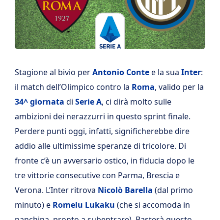
Stagione al bivio per
Antonio Conte
e la sua
Inter
:
il match dell’Olimpico contro la
Roma
, valido per la
34^ giornata
di
Serie A
, ci dirà molto sulle
ambizioni dei nerazzurri in questo sprint finale.
Perdere punti oggi, infatti, significherebbe dire
addio alle ultimissime speranze di tricolore. Di
fronte c’è un avversario ostico, in fiducia dopo le
tre vittorie consecutive con Parma, Brescia e
Verona. L’Inter ritrova
Nicolò
Barella
(dal primo
minuto) e
Romelu Lukaku
(che si accomoda in
panchina, pronto a subentrare). Basterà questo