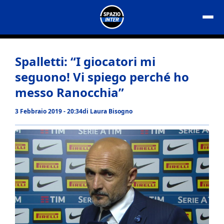
Vai
al
contenuto
Spalletti: “I giocatori mi
seguono! Vi spiego perché ho
messo Ranocchia”
3 Febbraio 2019 - 20:34
di
Laura Bisogno