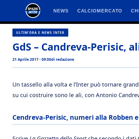
Vai
NEWS
CALCIOMERCATO
CH
al
contenuto
ULTIM'ORA E NEWS INTER
GdS – Candreva-Perisic, a
21 Aprile 2017 - 09:00
di
redazione
Un tassello alla volta e l’Inter può tornare grand
su cui costruire sono le ali, con Antonio Candr
Cendreva-Perisic, numeri alla Robben e
Scrive
La Gazzetta dello Sport
che secondo i dati O