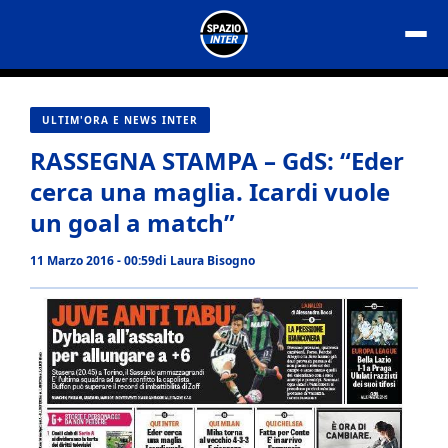
Vai
al
contenuto
ULTIM'ORA E NEWS INTER
RASSEGNA STAMPA – GdS: “Eder
cerca una maglia. Icardi vuole
un goal a match”
11 Marzo 2016 - 00:59
di
Laura Bisogno