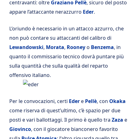
centravanti: oltre
Graziano
Pellè
, sicuro del posto
appare l’attaccante nerazzurro
Eder
.
L’oriundo è necessario in un attacco azzurro, che
non può contare su attaccanti del calibro di
Lewandowski
,
Morata
,
Rooney
o
Benzema
, in
quanto il commissario tecnico dovrà puntare più
sulla quantità che sulla qualità del reparto
offensivo italiano.
Per le convocazioni, certi
Eder
e
Pellè
, con
Okaka
come riserva di quest’ultimo, c’è spazio per due
posti e vari ballottaggi. Il primo è quello tra
Zaza
e
Giovinco
, con il giocatore bianconero favorito
sulla
Pulce Atomica
; l’altro riguarda quello tra