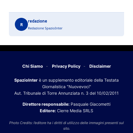
redazione
R
Redazione SpazioInter
Chi Siamo
Privacy Policy
Disclaimer
SpazioInter
è un supplemento editoriale della Testata
Giornalistica "Nuovevoci"
Aut. Tribunale di Torre Annunziata n. 3 del 10/02/2011
Direttore responsabile:
Pasquale Giacometti
Editore:
Cierre Media SRLS
Photo Credits: l’editore ha i diritti di utilizzo delle immagini presenti sul
sito.