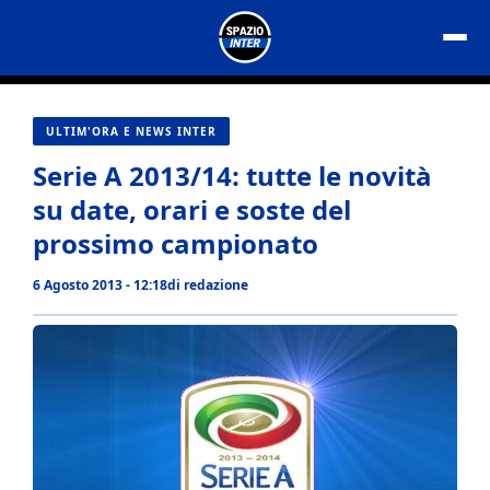
Vai
al
contenuto
ULTIM'ORA E NEWS INTER
Serie A 2013/14: tutte le novità
su date, orari e soste del
prossimo campionato
6 Agosto 2013 - 12:18
di
redazione