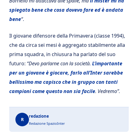
Borriello mi attaccava alle spalle, ma
il mister mi ha
spiegato bene che cosa dovevo fare ed è andata
bene
“
.
Il giovane difensore della Primavera (classe 1994),
che da circa sei mesi è aggregato stabilmente alla
prima squadra, in chiusura ha parlato del suo
futuro:
“Devo parlarne con la società.
L’importante
per un giovane è giocare, farlo all’Inter sarebbe
bellissimo ma capisco che in gruppo con tanti
campioni come questo non sia facile
. Vedremo”.
redazione
R
Redazione SpazioInter