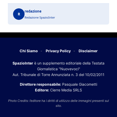
redazione
R
Redazione SpazioInter
Chi Siamo
Privacy Policy
Disclaimer
SpazioInter
è un supplemento editoriale della Testata
Giornalistica "Nuovevoci"
Aut. Tribunale di Torre Annunziata n. 3 del 10/02/2011
Direttore responsabile:
Pasquale Giacometti
Editore:
Cierre Media SRLS
Photo Credits: l’editore ha i diritti di utilizzo delle immagini presenti sul
sito.