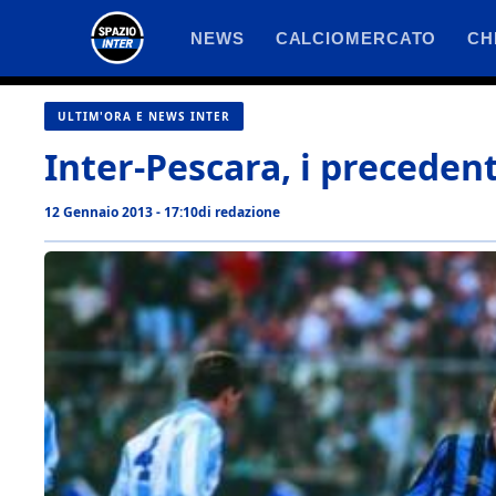
Vai
NEWS
CALCIOMERCATO
CH
al
contenuto
ULTIM'ORA E NEWS INTER
Inter-Pescara, i precedent
12 Gennaio 2013 - 17:10
di
redazione