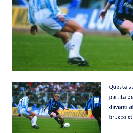
Questa se
partita de
davanti al
brusco st