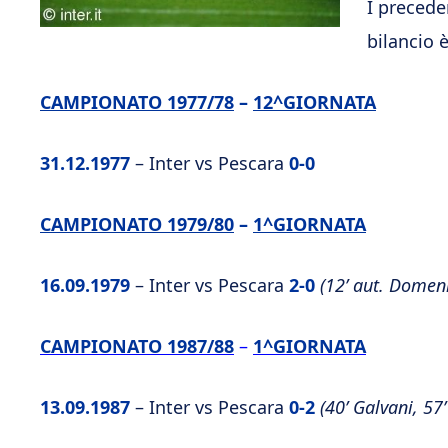
I precede
bilancio 
CAMPIONATO 1977/78
–
12^GIORNATA
31.12.1977
– Inter vs Pescara
0-0
CAMPIONATO 1979/80
–
1^GIORNATA
16.09.1979
– Inter vs Pescara
2-0
(12’ aut. Domeni
CAMPIONATO 1987/88
–
1^GIORNATA
13.09.1987
– Inter vs Pescara
0-2
(40’ Galvani, 57’