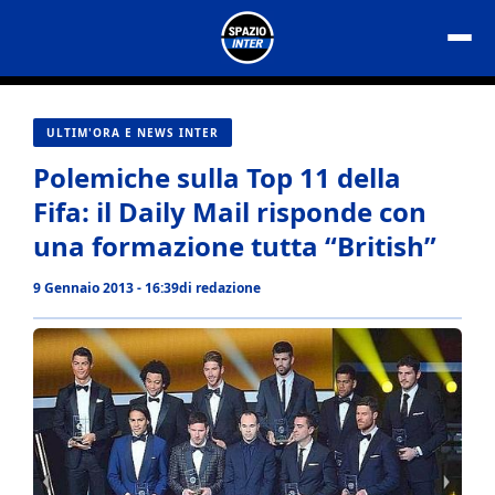
Vai
al
contenuto
ULTIM'ORA E NEWS INTER
Polemiche sulla Top 11 della
Fifa: il Daily Mail risponde con
una formazione tutta “British”
9 Gennaio 2013 - 16:39
di
redazione