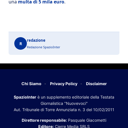
una
multa di 5 mila euro
.
redazione
R
Redazione SpazioInter
Chi Siamo
Privacy Policy
Disclaimer
SpazioInter
è un supplemento editoriale della Testata
Giornalistica "Nuovevoci"
Aut. Tribunale di Torre Annunziata n. 3 del 10/02/2011
Direttore responsabile:
Pasquale Giacometti
Editore:
Cierre Media SRLS