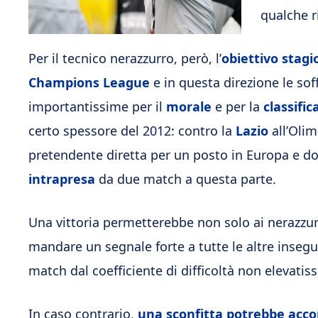
qualche r
Per il tecnico nerazzurro, però, l’
obiettivo stagi
Champions League
e in questa direzione le sof
importantissime per il
morale
e per la
classific
certo spessore del 2012: contro la
Lazio
all’Oli
pretendente diretta per un posto in Europa e 
intrapresa
da due match a questa parte.
Una vittoria permetterebbe non solo ai nerazzur
mandare un segnale forte a tutte le altre insegu
match dal coefficiente di difficoltà non elevatis
In caso contrario,
una sconfitta potrebbe accor