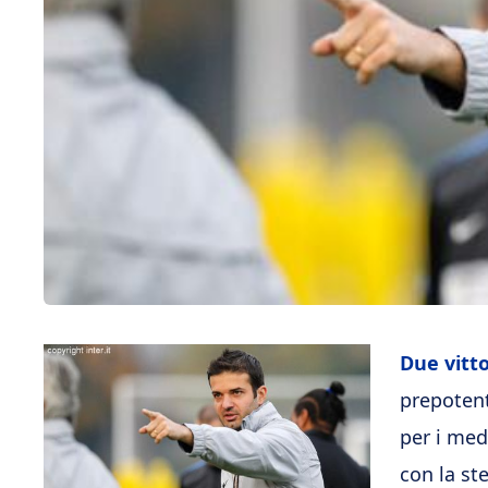
Due vitto
prepotent
per i med
con la st