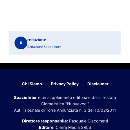
redazione
R
Redazione SpazioInter
Chi Siamo
Privacy Policy
Disclaimer
SpazioInter
è un supplemento editoriale della Testata
Giornalistica "Nuovevoci"
Aut. Tribunale di Torre Annunziata n. 3 del 10/02/2011
Direttore responsabile:
Pasquale Giacometti
Editore:
Cierre Media SRLS