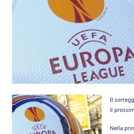
Il sorteg
il prossi
Nella pri