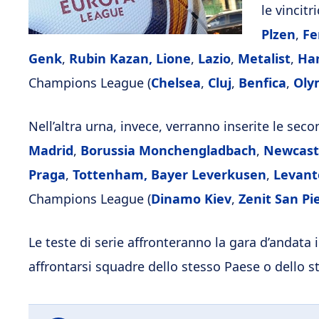
le vincit
Plzen
,
Fe
Genk
,
Rubin Kazan, Lione
,
Lazio
,
Metalist
,
Ha
Champions League (
Chelsea
,
Cluj
,
Benfica
,
Oly
Nell’altra urna, invece, verranno inserite le secon
Madrid
,
Borussia
Monchengladbach
,
Newcast
Praga
,
Tottenham,
Bayer
Leverkusen
,
Levant
Champions League (
Dinamo
Kiev
,
Zenit
San
Pi
Le teste di serie affronteranno la gara d’andata 
affrontarsi squadre dello stesso Paese o dello s