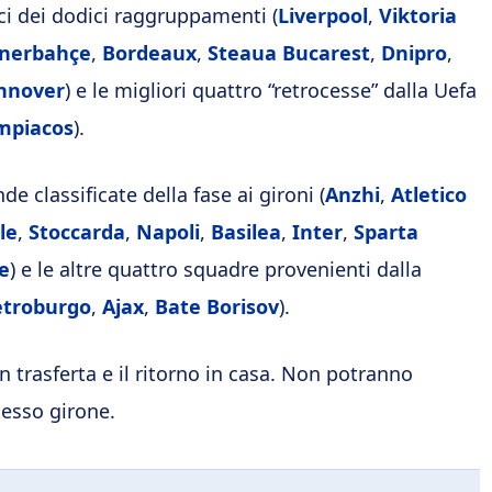
rici dei dodici raggruppamenti (
Liverpool
,
Viktoria
nerbahçe
,
Bordeaux
,
Steaua
Bucarest
,
Dnipro
,
nnover
) e le migliori quattro “retrocesse” dalla Uefa
mpiacos
).
de classificate della fase ai gironi (
Anzhi
,
Atletico
le
,
Stoccarda
,
Napoli
,
Basilea
,
Inter
,
Sparta
e
) e le altre quattro squadre provenienti dalla
etroburgo
,
Ajax
,
Bate
Borisov
).
in trasferta e il ritorno in casa. Non potranno
tesso girone.