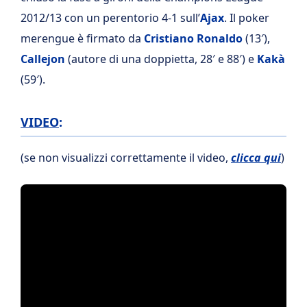
2012/13 con un perentorio 4-1 sull’
Ajax
. Il poker
merengue è firmato da
Cristiano Ronaldo
(13′),
Callejon
(autore di una doppietta, 28′ e 88′) e
Kakà
(59′).
VIDEO
:
(se non visualizzi correttamente il video,
clicca qui
)