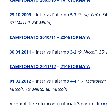
CAMPIONATO 2009/10
–
10^GIORNATA
29.10.2009
– Inter vs Palermo
5-3
(7′ rig. Eto’o, 3
67′ Miccoli, 84′ Milito)
CAMPIONATO 2010/11
–
22^GIORNATA
30.01.2011
– Inter vs Palermo
3-2
(5′ Miccoli, 35′
CAMPIONATO 2011/12
–
21^GIORNATA
01.02.2012
– Inter vs Palermo
4-4
(17′ Mantovani, 
Miccoli, 70′ Milito, 86′ Miccoli)
A completare gli incontri ufficiali 3 partite di
cop