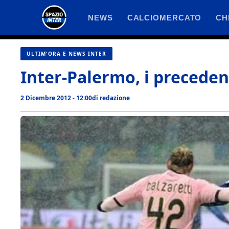
Vai
NEWS
CALCIOMERCATO
CH
al
contenuto
ULTIM'ORA E NEWS INTER
Inter-Palermo, i preceden
2 Dicembre 2012 - 12:00
di
redazione