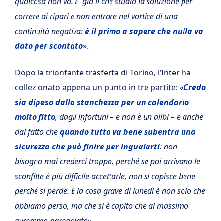
qualcosa non va. E’ già lì che studia la soluzione per
correre ai ripari e non entrare nel vortice di una
continuità negativa:
è il primo a sapere che nulla va
dato per scontato
».
Dopo la trionfante trasferta di Torino, l’Inter ha
collezionato appena un punto in tre partite: «
Credo
sia dipeso dalla stanchezza per un calendario
molto fitto
, dagli infortuni – e non è un alibi – e anche
dal fatto che
quando tutto va bene subentra una
sicurezza che può finire per inguaiarti
: non
bisogna mai crederci troppo, perché se poi arrivano le
sconfitte è più difficile accettarle, non si capisce bene
perché si perde. E la cosa grave di lunedì è non solo che
abbiamo perso, ma che si è capito che al massimo
avremmo pareggiato
».