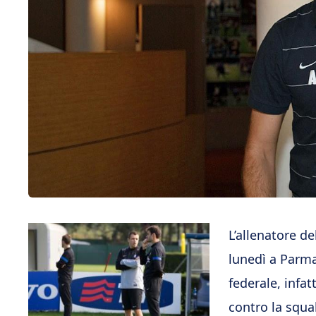
L’allenatore de
lunedì a Parma 
federale, infat
contro la squal