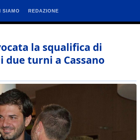
I SIAMO
REDAZIONE
ocata la squalifica di
i due turni a Cassano