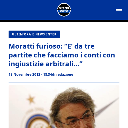
Vai
al
contenuto
ULTIM'ORA E NEWS INTER
Moratti furioso: “E’ da tre
partite che facciamo i conti con
ingiustizie arbitrali…”
18 Novembre 2012 - 18:34
di
redazione