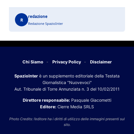
redazione
R
Redazione SpazioInter
Chi Siamo
Privacy Policy
Disclaimer
SpazioInter
è un supplemento editoriale della Testata
Giornalistica "Nuovevoci"
Aut. Tribunale di Torre Annunziata n. 3 del 10/02/2011
Direttore responsabile:
Pasquale Giacometti
Editore:
Cierre Media SRLS
Photo Credits: l’editore ha i diritti di utilizzo delle immagini presenti sul
sito.