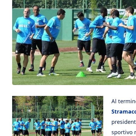
Al termin
Stramacc
presiden
sportivo 