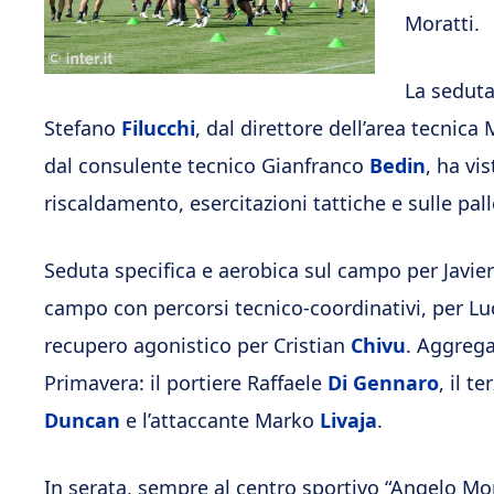
Moratti.
La seduta
Stefano
Filucchi
, dal direttore dell’area tecnica
dal consulente tecnico Gianfranco
Bedin
, ha vi
riscaldamento, esercitazioni tattiche e sulle pall
Seduta specifica e aerobica sul campo per Javie
campo con percorsi tecnico-coordinativi, per L
recupero agonistico per Cristian
Chivu
. Aggrega
Primavera: il portiere Raffaele
Di Gennaro
, il t
Duncan
e l’attaccante Marko
Livaja
.
In serata, sempre al centro sportivo “Angelo Mora