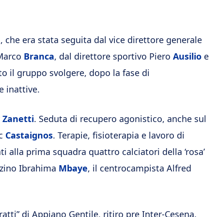
, che era stata seguita dal vice direttore generale
 Marco
Branca
, dal direttore sportivo Piero
Ausilio
e
sto il gruppo svolgere, dopo la fase di
e inattive.
r
Zanetti
. Seduta di recupero agonistico, anche sul
uc
Castaignos
. Terapie, fisioterapia e lavoro di
ti alla prima squadra quattro calciatori della ‘rosa’
erzino Ibrahima
Mbaye
, il centrocampista Alfred
tti” di Appiano Gentile, ritiro pre Inter-Cesena.