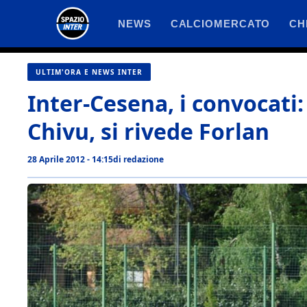
Vai
NEWS
CALCIOMERCATO
CH
al
contenuto
ULTIM'ORA E NEWS INTER
Inter-Cesena, i convocati:
Chivu, si rivede Forlan
28 Aprile 2012 - 14:15
di
redazione