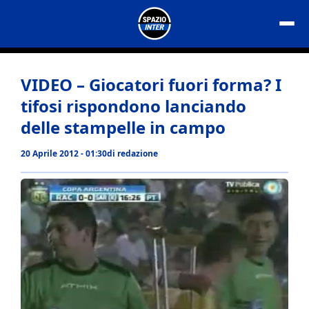
Vai
al
contenuto
VIDEO – Giocatori fuori forma? I
tifosi rispondono lanciando
delle stampelle in campo
20 Aprile 2012 - 01:30
di
redazione