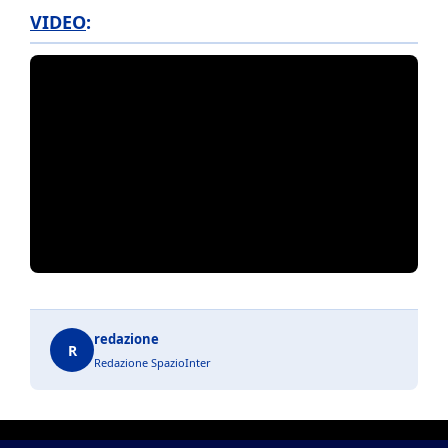
VIDEO
:
redazione
R
Redazione SpazioInter